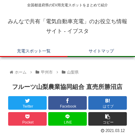
全国都道府県のEV用充電スポットをまとめて紹介
みんなで共有「電気自動車充電」のお役立ち情報
サイト - イブスタ
充電スポット一覧
サイトマップ
ホーム
甲州市
山梨県
フルーツ山梨農業協同組合 直売所勝沼店
Twitter
Facebook
はてブ
Pocket
LINE
コピー
2021.03.12