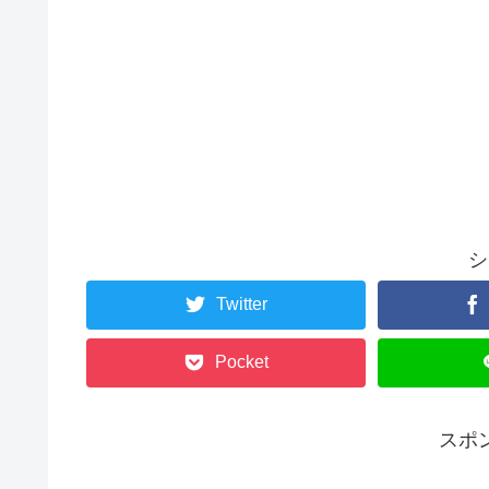
シ
Twitter
Pocket
スポ