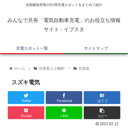
全国都道府県のEV用充電スポットをまとめて紹介
みんなで共有「電気自動車充電」のお役立ち情報
サイト - イブスタ
充電スポット一覧
サイトマップ
ホーム
河東郡上士幌町
北海道
スズキ電気
Twitter
Facebook
はてブ
Pocket
LINE
コピー
2021.03.12