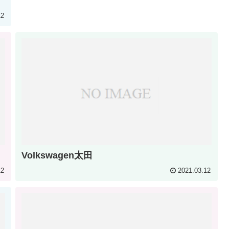
12
Volkswagen太田
12
2021.03.12